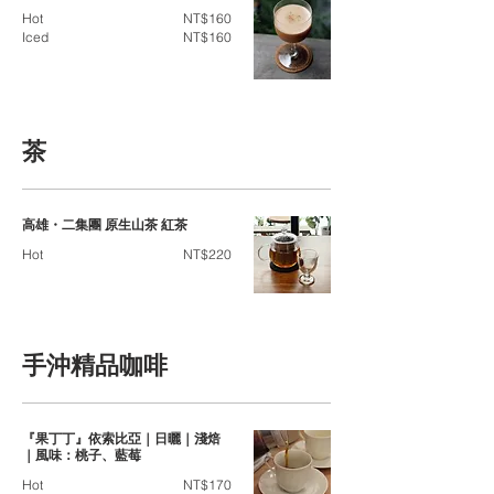
Hot
NT$160
Iced
NT$160
茶
高雄・二集團 原生山茶 紅茶
Hot
NT$220
手沖精品咖啡
『果丁丁』依索比亞｜日曬｜淺焙
｜風味：桃子、藍莓
Hot
NT$170