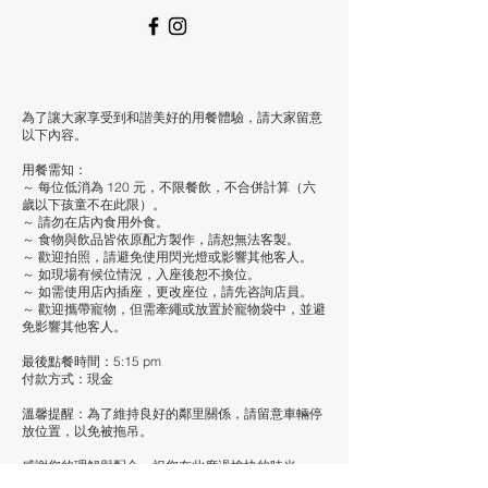
為了讓大家享受到和諧美好的用餐體驗，請大家留意
以下內容。
用餐需知：
～ 每位低消為 120 元，不限餐飲，不合併計算（六
歲以下孩童不在此限）。
​～ 請勿在店內食用外食。
～ 食物與飲品皆依原配方製作，請恕無法客製。
～ 歡迎拍照，請避免使用閃光燈或影響其他客人。
​～ 如現場有候位情況，入座後恕不換位。
～ 如需使用店內插座，更改座位，請先咨詢店員。
～ 歡迎攜帶寵物，但需牽繩或放置於寵物袋中，並避
免影響其他客人。
最後點餐時間：5:15 pm
付款方式：現金
溫馨提醒：為了維持良好的鄰里關係，請留意車輛停
放位置，以免被拖吊。
感謝您的理解與配合，祝您在此度過愉快的時光。