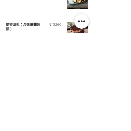
提拉法吐 ( 含微量蘭姆
NT$260
酒 )
鹹與甜
磅蛋糕 - 原味
NT$90
明太子吐司
NT$130