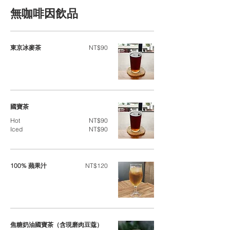
無咖啡因飲品
東京冰麥茶
NT$90
國寶茶
Hot
NT$90
Iced
NT$90
100% 蘋果汁
NT$120
焦糖奶油國寶茶（含現磨肉豆蔻）