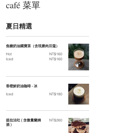
café 菜單
夏日精選
焦糖奶油國寶茶（含現磨肉豆蔻）
Hot
NT$160
Iced
NT$160
香橙鮮奶油咖啡 - 冰
Iced
NT$180
提拉法吐 ( 含微量蘭姆
NT$260
酒 )