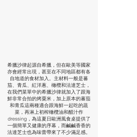
希臘沙律起源自希臘，但在歐美等國家
亦會經常出現，甚至在不同地區都有各
自地道的食材加入。主材料一般是蕃
茄、青瓜、紅洋蔥、橄欖和法達芝士，
在我們菜單中的希臘沙律就加入了跟海
鮮非常合拍的烤粟米，加上原本的蕃茄
和青瓜這兩種適合跟海鮮一起吃的蔬
菜，再淋上初榨橄欖油和醋汁作
dressing，為這夏日歐洲風食桌提供了
一個簡單又健康的序幕，而鹹鹹香香的
法達芝士也為味蕾帶來了不少滿足感。