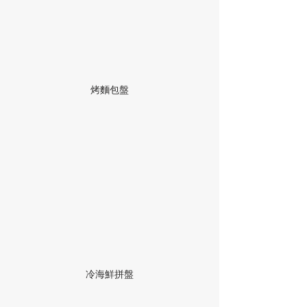
烤麵包盤
冷海鮮拼盤