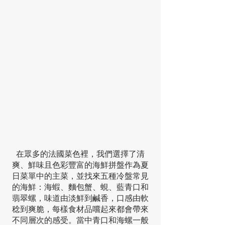
在眾多的法國菜色裡，我們選擇了清
爽、鮮味且色彩豐富的海鮮拼盤作為夏
日菜單中的主菜，並找來五種冷盤常見
的海鮮：海蝦、麵包蟹、蜆、藍青口和
翡翠螺，味道由淡鮮到鹹香，口感由軟
稔到爽脆，每樣食材品嚐起來都會帶來
不同層次的感受。當中青口和海螺一般