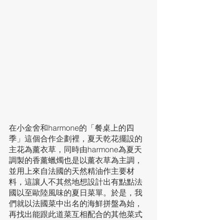
在小金舍和harmone的「餐桌上的四
季」這個合作企劃裡，夏天乾花擺設的
主花為薰衣草，同時由harmone為夏天
調製的香薰蠟燭也是以薰衣草為主調，
並用上來自法國的天然精油作主要材
料，這讓人不其然地想設計出有點點法
國以至歐陸風味的夏日菜單。於是，我
們就以法國菜中出名的海鮮拼盤為始，
再找出能跟此道菜互相配合的其他菜式