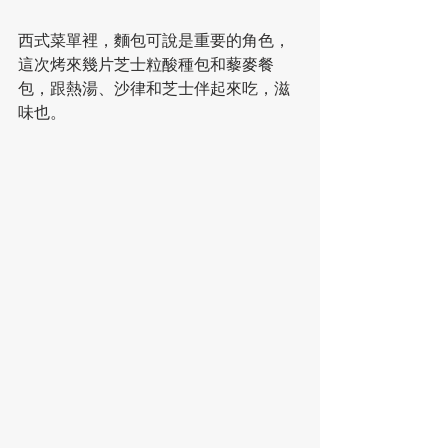
西式菜單裡，麵包可說是重要的角色，
這次烤來幾片芝士粒酸種包和藜麥餐
包，跟熱湯、沙律和芝士伴起來吃，滋
味也。